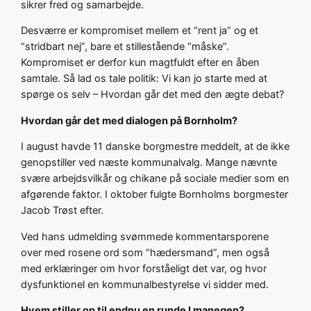
sikrer fred og samarbejde.
Desværre er kompromiset mellem et “rent ja” og et
“stridbart nej”, bare et stillestående “måske”.
Kompromiset er derfor kun magtfuldt efter en åben
samtale. Så lad os tale politik: Vi kan jo starte med at
spørge os selv – Hvordan går det med den ægte debat?
Hvordan går det med dialogen på Bornholm?
I august havde 11 danske borgmestre meddelt, at de ikke
genopstiller ved næste kommunalvalg. Mange nævnte
svære arbejdsvilkår og chikane på sociale medier som en
afgørende faktor. I oktober fulgte Bornholms borgmester
Jacob Trøst efter.
Ved hans udmelding svømmede kommentarsporene
over med rosene ord som “hædersmand”, men også
med erklæringer om hvor forståeligt det var, og hvor
dysfunktionel en kommunalbestyrelse vi sidder med.
Hvem stiller op til endnu en runde I manegen?