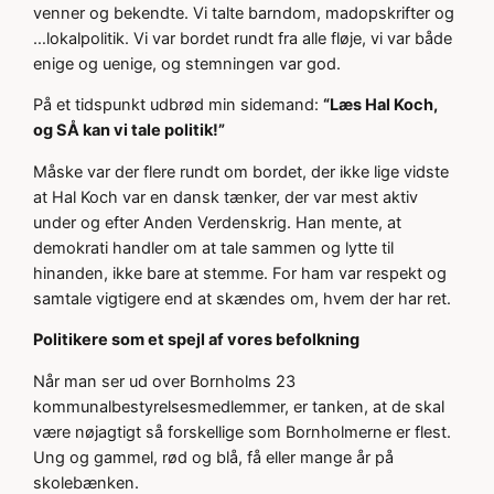
venner og bekendte. Vi talte barndom, madopskrifter og
…lokalpolitik. Vi var bordet rundt fra alle fløje, vi var både
enige og uenige, og stemningen var god.
På et tidspunkt udbrød min sidemand:
“Læs Hal Koch,
og SÅ kan vi tale politik!”
Måske var der flere rundt om bordet, der ikke lige vidste
at Hal Koch var en dansk tænker, der var mest aktiv
under og efter Anden Verdenskrig. Han mente, at
demokrati handler om at tale sammen og lytte til
hinanden, ikke bare at stemme. For ham var respekt og
samtale vigtigere end at skændes om, hvem der har ret.
Politikere som et spejl af vores befolkning
Når man ser ud over Bornholms 23
kommunalbestyrelsesmedlemmer, er tanken, at de skal
være nøjagtigt så forskellige som Bornholmerne er flest.
Ung og gammel, rød og blå, få eller mange år på
skolebænken.