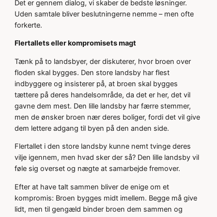
Det er gennem dialog, vi skaber de bedste løsninger.
Uden samtale bliver beslutningerne nemme – men ofte
forkerte.
Flertallets eller kompromisets magt
Tænk på to landsbyer, der diskuterer, hvor broen over
floden skal bygges. Den store landsby har flest
indbyggere og insisterer på, at broen skal bygges
tættere på deres handelsområde, da det er her, det vil
gavne dem mest. Den lille landsby har færre stemmer,
men de ønsker broen nær deres boliger, fordi det vil give
dem lettere adgang til byen på den anden side.
Flertallet i den store landsby kunne nemt tvinge deres
vilje igennem, men hvad sker der så? Den lille landsby vil
føle sig overset og nægte at samarbejde fremover.
Efter at have talt sammen bliver de enige om et
kompromis: Broen bygges midt imellem. Begge må give
lidt, men til gengæld binder broen dem sammen og