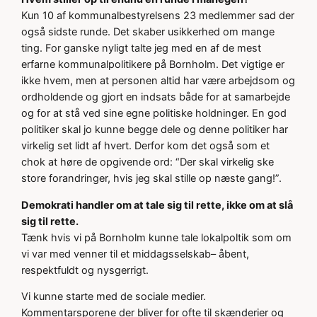
Kun 10 af kommunalbestyrelsens 23 medlemmer sad der
også sidste runde. Det skaber usikkerhed om mange
ting. For ganske nyligt talte jeg med en af de mest
erfarne kommunalpolitikere på Bornholm. Det vigtige er
ikke hvem, men at personen altid har være arbejdsom og
ordholdende og gjort en indsats både for at samarbejde
og for at stå ved sine egne politiske holdninger. En god
politiker skal jo kunne begge dele og denne politiker har
virkelig set lidt af hvert. Derfor kom det også som et
chok at høre de opgivende ord: “Der skal virkelig ske
store forandringer, hvis jeg skal stille op næste gang!”.
Demokrati handler om at tale sig til rette, ikke om at slå
sig til rette.
Tænk hvis vi på Bornholm kunne tale lokalpoltik som om
vi var med venner til et middagsselskab– åbent,
respektfuldt og nysgerrigt.
Vi kunne starte med de sociale medier.
Kommentarsporene der bliver for ofte til skænderier og