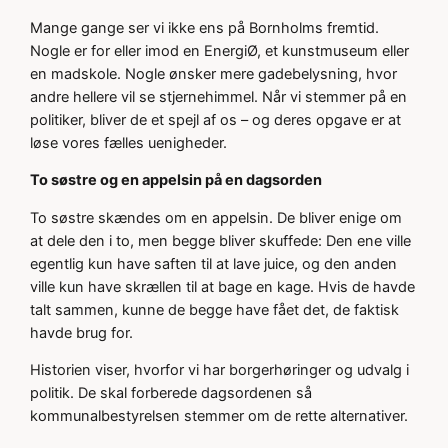
Mange gange ser vi ikke ens på Bornholms fremtid.
Nogle er for eller imod en EnergiØ, et kunstmuseum eller
en madskole. Nogle ønsker mere gadebelysning, hvor
andre hellere vil se stjernehimmel. Når vi stemmer på en
politiker, bliver de et spejl af os – og deres opgave er at
løse vores fælles uenigheder.
To søstre og en appelsin på en dagsorden
To søstre skændes om en appelsin. De bliver enige om
at dele den i to, men begge bliver skuffede: Den ene ville
egentlig kun have saften til at lave juice, og den anden
ville kun have skrællen til at bage en kage. Hvis de havde
talt sammen, kunne de begge have fået det, de faktisk
havde brug for.
Historien viser, hvorfor vi har borgerhøringer og udvalg i
politik. De skal forberede dagsordenen så
kommunalbestyrelsen stemmer om de rette alternativer.