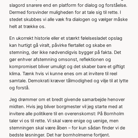
slagord snarere end en platform for dialog og forståelse.
Dermed forsvinder muligheden for at tale sig til rette. I
stedet skubbes vi alle væk fra dialogen og vælger måske
helt at trække os.
En ukorrekt historie eller et stærkt følelsesladet opslag
kan hurtigt gå viralt, påvirke flertallet og skabe en
stemning, der ikke nødvendigvis bygger på fakta. Det
gør enhver afstemning omsonst, reflektionen og
kompromiset bliver umuligt og det skaber bare et giftigt
klima. Tænk hvis vi kunne enes om at invitere til reel
samtale. Demokrati kræver tålmodighed og vilje til at lytte
og forstå.
Jeg drømmer om et bredt givende samarbejde henover
midten. Hvis jeg bliver borgmester vil jeg starte med at
invitere alle politikere til en overenskomst: På Bornholm
taler vi os til rette. Vi skal være enige og uenige, men
stemningen skal være åben – for kun sådan finder vi de
bedste løsninger. Det har bornholmerne fortjent.