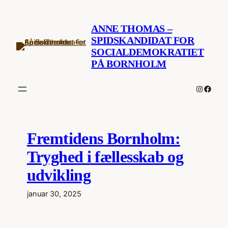
Spring
til
ANNE THOMAS –
indhold
SPIDSKANDIDAT FOR
SOCIALDEMOKRATIET
PÅ BORNHOLM
Instagr
Faceb
Fremtidens Bornholm:
Tryghed i fællesskab og
udvikling
januar 30, 2025