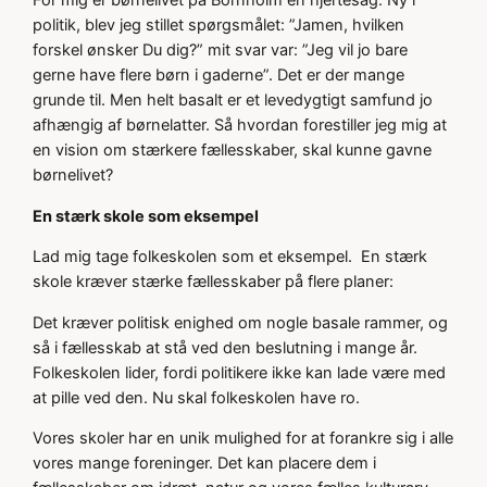
For mig er børnelivet på Bornholm en hjertesag. Ny i
politik, blev jeg stillet spørgsmålet: ”Jamen, hvilken
forskel ønsker Du dig?” mit svar var: ”Jeg vil jo bare
gerne have flere børn i gaderne”. Det er der mange
grunde til. Men helt basalt er et levedygtigt samfund jo
afhængig af børnelatter. Så hvordan forestiller jeg mig at
en vision om stærkere fællesskaber, skal kunne gavne
børnelivet?
En stærk skole som eksempel
Lad mig tage folkeskolen som et eksempel. En stærk
skole kræver stærke fællesskaber på flere planer:
Det kræver politisk enighed om nogle basale rammer, og
så i fællesskab at stå ved den beslutning i mange år.
Folkeskolen lider, fordi politikere ikke kan lade være med
at pille ved den. Nu skal folkeskolen have ro.
Vores skoler har en unik mulighed for at forankre sig i alle
vores mange foreninger. Det kan placere dem i