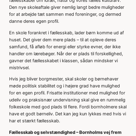
fællesskaber om idræt, natur og vores fælles kulturarv.
Den nye skoleaftale giver nemlig langt bedre muligheder
for at arbejde tæt sammen med foreninger, og dermed
danne deres egen profil.
En skole forankret i fællesskab, lader børn komme ud af
huset. Det giver dem mere plads – til at opleve deres
samfund, få afløb for energi eller styrke evner, der ikke
handler om lærebøger. Når der er plads til forskellighed,
gavner det fællesskabet i klassen, sådan mindsker vi
mistrivsel.
Hvis jeg bliver borgmester, skal skoler og børnehaver
møde politisk stabilitet og i højere grad have mulighed
for en egen profil. Frisatte institutioner med mulighed for
udeliv og praksisnær undervisning skal give en rummelig
folkeskole med god plads til flere. Fordi bornholmere skal
have et godt børneliv. Det kan jeg kun lykkes med hvis vi
har et stærkt fællesskab.
Fællesskab og selvstændighed – Bornholms vej frem