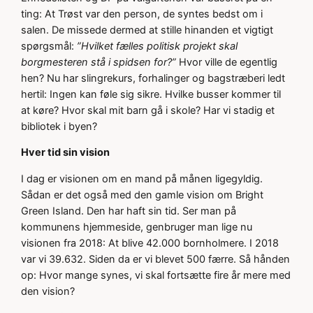
ting: At Trøst var den person, de syntes bedst om i
salen. De missede dermed at stille hinanden et vigtigt
spørgsmål:
”Hvilket fælles politisk projekt skal
borgmesteren stå i spidsen for?”
Hvor ville de egentlig
hen? Nu har slingrekurs, forhalinger og bagstræberi ledt
hertil: Ingen kan føle sig sikre. Hvilke busser kommer til
at køre? Hvor skal mit barn gå i skole? Har vi stadig et
bibliotek i byen?
Hver tid sin vision
I dag er visionen om en mand på månen ligegyldig.
Sådan er det også med den gamle vision om Bright
Green Island. Den har haft sin tid. Ser man på
kommunens hjemmeside, genbruger man lige nu
visionen fra 2018: At blive 42.000 bornholmere. I 2018
var vi 39.632. Siden da er vi blevet 500 færre. Så hånden
op: Hvor mange synes, vi skal fortsætte fire år mere med
den vision?