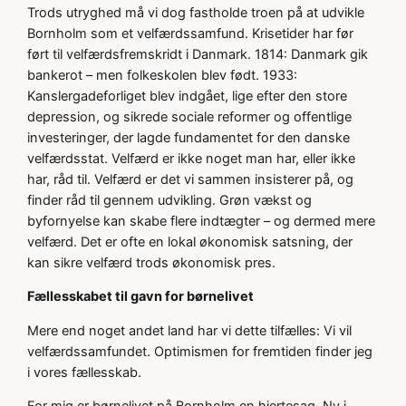
Trods utryghed må vi dog fastholde troen på at udvikle
Bornholm som et velfærdssamfund. Krisetider har før
ført til velfærdsfremskridt i Danmark. 1814: Danmark gik
bankerot – men folkeskolen blev født. 1933:
Kanslergadeforliget blev indgået, lige efter den store
depression, og sikrede sociale reformer og offentlige
investeringer, der lagde fundamentet for den danske
velfærdsstat. Velfærd er ikke noget man har, eller ikke
har, råd til. Velfærd er det vi sammen insisterer på, og
finder råd til gennem udvikling. Grøn vækst og
byfornyelse kan skabe flere indtægter – og dermed mere
velfærd. Det er ofte en lokal økonomisk satsning, der
kan sikre velfærd trods økonomisk pres.
Fællesskabet til gavn for børnelivet
Mere end noget andet land har vi dette tilfælles: Vi vil
velfærdssamfundet. Optimismen for fremtiden finder jeg
i vores fællesskab.