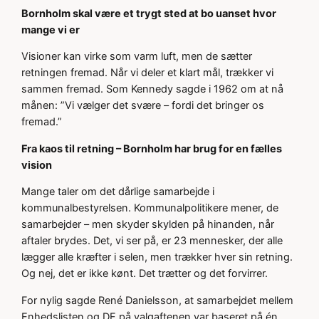
Bornholm skal være et trygt sted at bo uanset hvor
mange vi er
Visioner kan virke som varm luft, men de sætter
retningen fremad. Når vi deler et klart mål, trækker vi
sammen fremad. Som Kennedy sagde i 1962 om at nå
månen: ”Vi vælger det svære – fordi det bringer os
fremad.”
Fra kaos til retning – Bornholm har brug for en fælles
vision
Mange taler om det dårlige samarbejde i
kommunalbestyrelsen. Kommunalpolitikere mener, de
samarbejder – men skyder skylden på hinanden, når
aftaler brydes. Det, vi ser på, er 23 mennesker, der alle
lægger alle kræfter i selen, men trækker hver sin retning.
Og nej, det er ikke kønt. Det trætter og det forvirrer.
For nylig sagde René Danielsson, at samarbejdet mellem
Enhedslisten og DF på valgaftenen var baseret på én