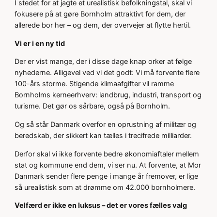
I stedet for at jagte et urealistisk befolkningstal, skal vi
fokusere på at gøre Bornholm attraktivt for dem, der
allerede bor her – og dem, der overvejer at flytte hertil.
Vi er i en ny tid
Der er vist mange, der i disse dage knap orker at følge
nyhederne. Alligevel ved vi det godt: Vi må forvente flere
100-års storme. Stigende klimaafgifter vil ramme
Bornholms kerneerhverv: landbrug, industri, transport og
turisme. Det gør os sårbare, også på Bornholm.
Og så står Danmark overfor en oprustning af militær og
beredskab, der sikkert kan tælles i trecifrede milliarder.
Derfor skal vi ikke forvente bedre økonomiaftaler mellem
stat og kommune end dem, vi ser nu. At forvente, at Mor
Danmark sender flere penge i mange år fremover, er lige
så urealistisk som at drømme om 42.000 bornholmere.
Velfærd er ikke en luksus – det er vores fælles valg